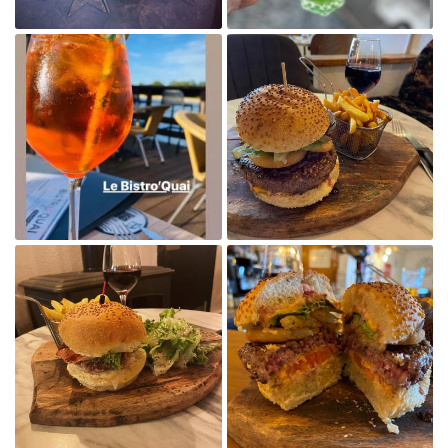

Agrandir la photo

Agrandir la photo