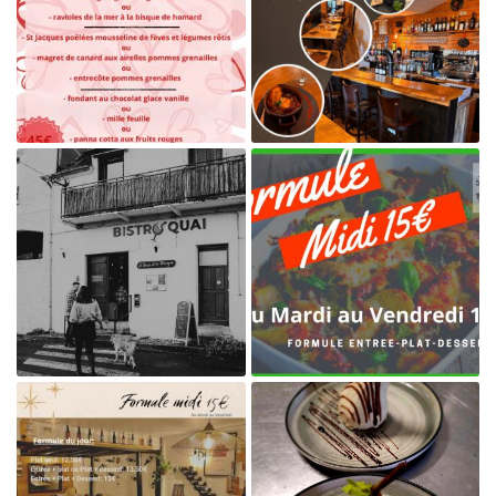
En cochant cette case, vous consentez à recevoir nos propositions
commerciales à l'adresse email indiqué ci-dessus. Vous pouvez vous désinscrire
à tout moment en utilisant
le formulaire de désinscription
.
INSCRIPTION

Agrandir la photo
