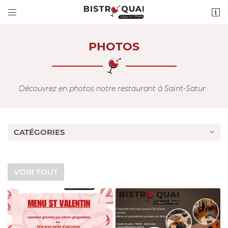


2 Quai de Loire
18300 SAINT-SATUR
02 36 54 16 74
PHOTOS
Découvrez en photos notre restaurant à Saint-Satur .
CATÉGORIES
Adresse email de réception

VOIR TOUT
Recopier le code ci-contre

Rafraîchir le captcha
