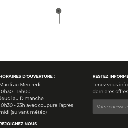
ommerciales
tout moment
HORAIRES D'OUVERTURE :
RESTEZ INFORM
Mardi au Mercredi :
Tenez vous inf
10h30 - 15h00
dernières offres
Jeudi au Dimanche
10h30 - 23h avec coupure l’après
midi (suivant météo)
REJOIGNEZ-NOUS