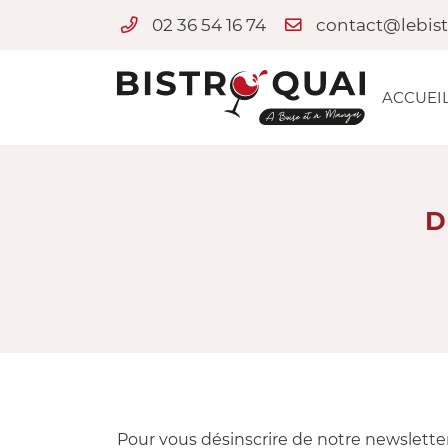
02 36 54 16 74
2 Quai de Loire
18300 SAINT-SATUR
02 36 54 16 74
ACCUEI
D
Adresse email de réception

Pour vous désinscrire de notre newsletter