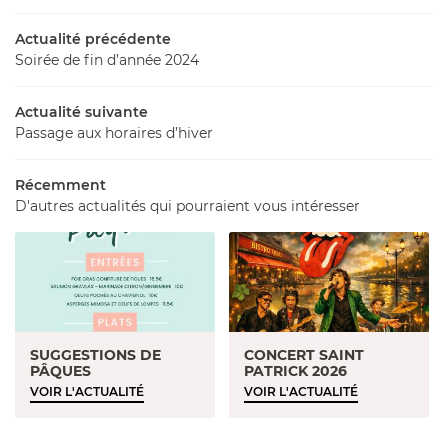
BAR
Actualité précédente
Soirée de fin d’année 2024
02 36 54 16 
ARTE & MENU
Actualité suivante
PHOTOS
Passage aux horaires d’hiver
ÉVÉNEMENTS
Récemment
REJOIGNEZ-NOU
AVIS
D'autres actualités qui pourraient vous intéresser
ACTUALITÉS
CONTACT
SUGGESTIONS DE
CONCERT SAINT
PÂQUES
PATRICK 2026
VOIR L'ACTUALITÉ
VOIR L'ACTUALITÉ