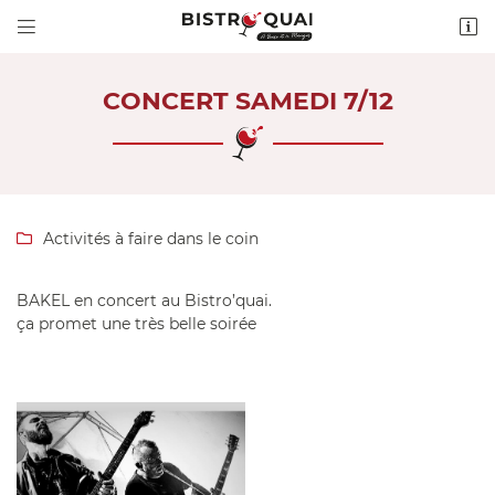


2 Quai de Loire
18300 SAINT-SATUR
02 36 54 16 74
CONCERT SAMEDI 7/12
Activités à faire dans le coin

BAKEL en concert au Bistro’quai.
ça promet une très belle soirée
Adresse email de réception

Recopier le code ci-contre

Rafraîchir le captcha
