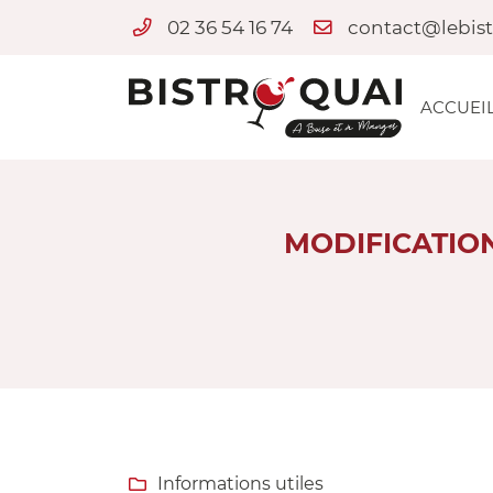
02 36 54 16 74
2 Quai de Loire
18300 SAINT-SATUR
02 36 54 16 74
ACCUEI
MODIFICATIO
Adresse email de réception

Informations utiles
