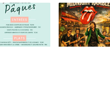
GGESTIONS DE
CONCERT SAINT
QUES
PATRICK 2026
 L'ACTUALITÉ
VOIR L'ACTUALITÉ
HORAIRES D'OUVERTURE :
RESTEZ INFORM