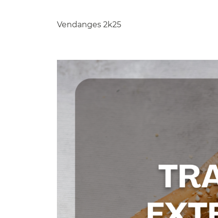
Recopier le code ci-contre

Vendanges 2k25
Rafraîchir le captcha

En cochant cette case, vous consentez à recevoir nos propositions c
à l'adresse email indiqué ci-dessus. Vous pouvez vous désinscrire à 
en utilisant
le formulaire de désinscription
.
INSCRIPTION