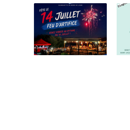
FEU D ARTIFICE
SU
PÂ
VOIR L'ACTUALITÉ
VOIR
LE BISTRO'QUAI