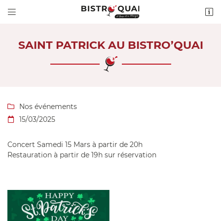


2 Quai de Loire
18300 SAINT-SATUR
02 36 54 16 74
SAINT PATRICK AU BISTRO’QUAI
Nos événements

15/03/2025

Concert Samedi 15 Mars à partir de 20h
Adresse email de réception

Restauration à partir de 19h sur réservation
Recopier le code ci-contre

Rafraîchir le captcha
