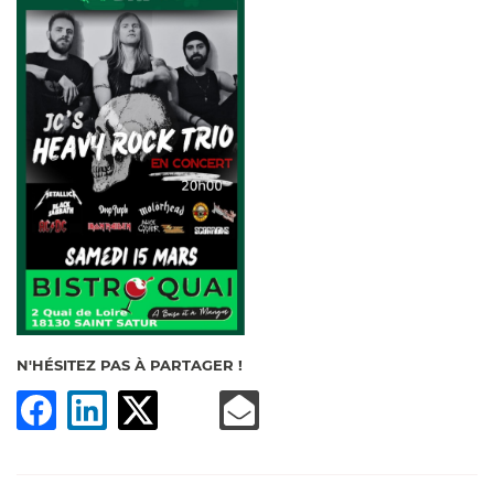
En cochant cette case, vous consentez à recevoir nos propositions
commerciales à l'adresse email indiqué ci-dessus. Vous pouvez vous désinscrire
à tout moment en utilisant
le formulaire de désinscription
.
INSCRIPTION
N'HÉSITEZ PAS À PARTAGER !
ACCUEIL
BRASSERIE