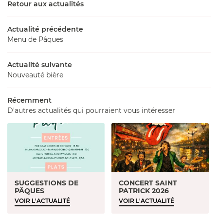
UNE QUESTI
Retour aux actualités
BAR
Actualité précédente
02 36 54 16 
Menu de Pâques
ARTE & MENU
PHOTOS
Actualité suivante
Nouveauté bière
ÉVÉNEMENTS
Récemment
REJOIGNEZ-NOU
AVIS
D'autres actualités qui pourraient vous intéresser
ACTUALITÉS
CONTACT
SUGGESTIONS DE
CONCERT SAINT
PÂQUES
PATRICK 2026
VOIR L'ACTUALITÉ
VOIR L'ACTUALITÉ